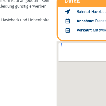
Daten
l zum Kauf angeboten. Kein
 Kleidung günstig erwerben
Bahnhof Havixbe
n Havixbeck und Hohenholte
Annahme:
Dienst
Verkauf:
Mittwoch