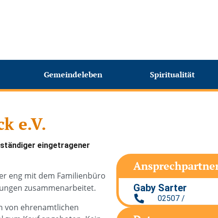
Gemeindeleben
Spiritualität
k e.V.
bständiger eingetragener
Ansprechpartne
der eng mit dem Familienbüro
Gaby Sarter
htungen zusammenarbeitet.
02507 /
n von ehrenamtlichen